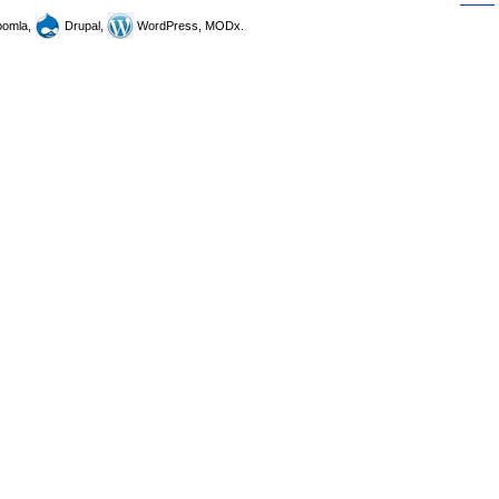
omla,
Drupal,
WordPress, MODx.