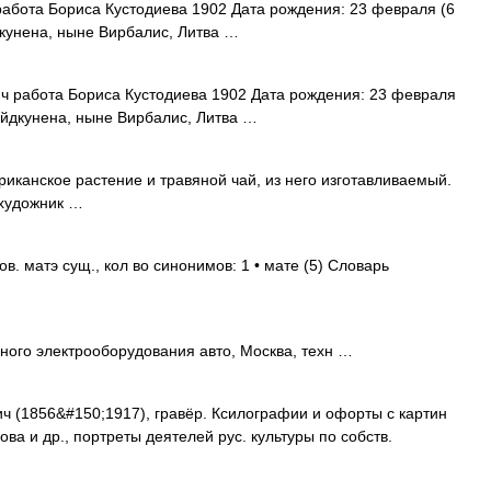
абота Бориса Кустодиева 1902 Дата рождения: 23 февраля (6
кунена, ныне Вирбалис, Литва …
ч работа Бориса Кустодиева 1902 Дата рождения: 23 февраля
Эйдкунена, ныне Вирбалис, Литва …
канское растение и травяной чай, из него изготавливаемый.
 художник …
. матэ сущ., кол во синонимов: 1 • мате (5) Словарь
ного электрооборудования авто, Москва, техн …
 (1856&#150;1917), гравёр. Ксилографии и офорты с картин
кова и др., портреты деятелей рус. культуры по собств.