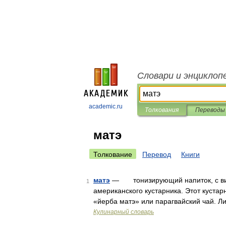
Словари и энциклоп
academic.ru
Толкования
Переводы
матэ
Толкование
Перевод
Книги
матэ
— тонизирующий напиток, с вид
1
американского кустарника. Этот кустар
«йерба матэ» или парагвайский чай. Ли
Кулинарный словарь