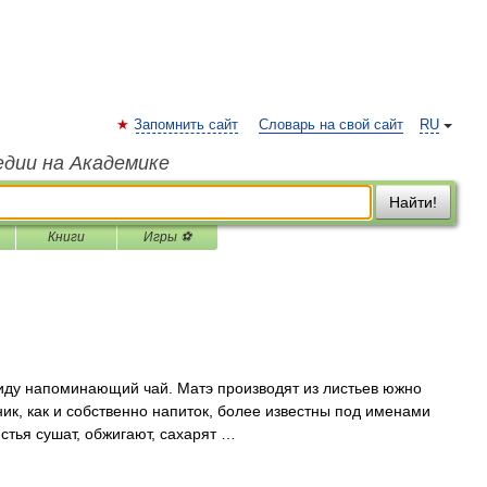
Запомнить сайт
Словарь на свой сайт
RU
едии на Академике
Найти!
Книги
Игры ⚽
у напоминающий чай. Матэ производят из листьев южно
ник, как и собственно напиток, более известны под именами
стья сушат, обжигают, сахарят …