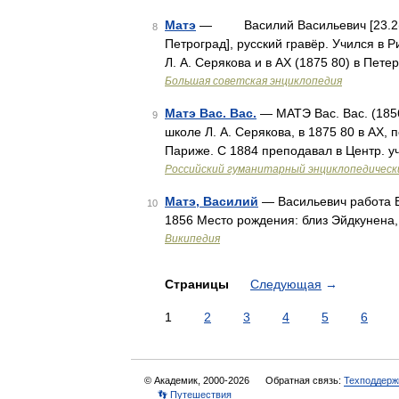
Матэ
— Василий Васильевич [23.2(6. 3
8
Петроград], русский гравёр. Учился в
Л. А. Серякова и в АХ (1875 80) в Пет
Большая советская энциклопедия
Матэ Вас. Вас.
— МАТЭ Вас. Вас. (1856
9
школе Л. А. Серякова, в 1875 80 в АХ, 
Париже. С 1884 преподавал в Центр. у
Российский гуманитарный энциклопедическ
Матэ, Василий
— Васильевич работа Б
10
1856 Место рождения: близ Эйдкунена
Википедия
Страницы
Следующая
→
1
2
3
4
5
6
© Академик, 2000-2026
Обратная связь:
Техподдерж
👣 Путешествия