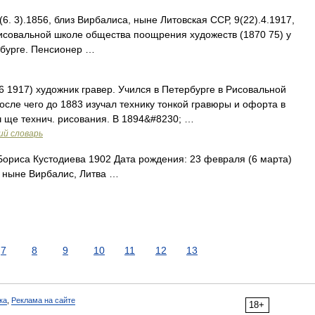
).1856, близ Вирбалиса, ныне Литовская ССР, 9(22).4.1917,
 Рисовальной школе общества поощрения художеств (1870 75) у
ербурге. Пенсионер …
 1917) художник гравер. Учился в Петербурге в Рисовальной
после чего до 1883 изучал технику тонкой гравюры и офорта в
ч ще технич. рисования. В 1894&#8230; …
ий словарь
ориса Кустодиева 1902 Дата рождения: 23 февраля (6 марта)
, ныне Вирбалис, Литва …
7
8
9
10
11
12
13
ка
,
Реклама на сайте
18+