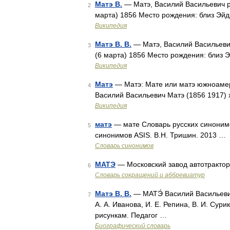
Матэ В.
— Матэ, Василий Васильевич р
2
марта) 1856 Место рождения: близ Эйд
Википедия
Матэ В. В.
— Матэ, Василий Васильеви
3
(6 марта) 1856 Место рождения: близ 
Википедия
Матэ
— Матэ: Мате или матэ южноамери
4
Василий Васильевич Матэ (1856 1917)
Википедия
матэ
— мате Словарь русских синонимов
5
синонимов ASIS. В.Н. Тришин. 2013 …
Словарь синонимов
МАТЭ
— Московский завод автотрактор
6
Словарь сокращений и аббревиатур
Матэ В. В.
— МАТЭ́ Василий Васильевич
7
А. А. Иванова, И. Е. Репина, В. И. Сури
рисункам. Педагог …
Биографический словарь